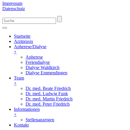
Impressum
Datenschutz
Startseite
Arztpraxis
Apherese/Dialyse
+
Apherese
Feriendialyse
Dialyse Waldkirch
Dialyse Emmendingen
Team
+
Dr. med. Beate Friedrich
Dr. med. Ludwig Funk
Dr. med. Martin Friedrich
Dr. med. Peter Friedrich
Informationen
+
Stellenanzeigen
Kontakt