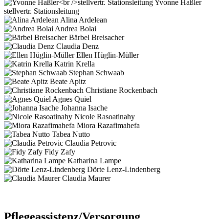
Yvonne Haßler
stellvertr. Stationsleitung
Alina Ardelean
Andrea Bolai
Bärbel Breisacher
Claudia Denz
Ellen Hüglin-Müller
Katrin Krella
Stephan Schwaab
Beate Apitz
Christiane Rockenbach
Agnes Quiel
Johanna Isache
Nicole Rasoatinahy
Miora Razafimahefa
Tabea Nutto
Claudia Petrovic
Fidy Zafy
Katharina Lampe
Dörte Lenz-Lindenberg
Claudia Maurer
Pflegeassistenz/Versorgung